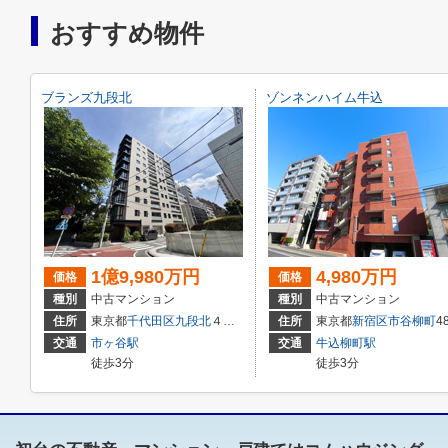
おすすめ物件
ブランズ九段北
ゾンネンハイム牛込
1億9,980万円
4,980万円
価格
価格
種別
中古マンション
種別
中古マンション
住所
東京都
千代田区
九段北
４丁目3-1１
住所
東京都
新宿区
市谷柳町
4
交通
市ヶ谷駅
交通
牛込柳町駅
徒歩3分
徒歩3分