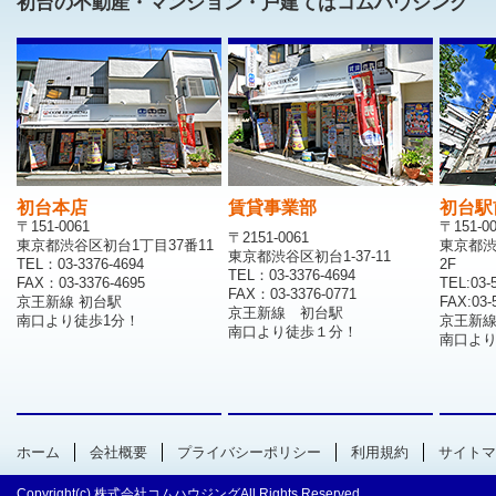
初台の不動産・マンション・戸建てはコムハウジング
初台本店
賃貸事業部
初台駅
〒151-0061
〒151-0
〒2151-0061
東京都渋谷区初台1丁目37番11
東京都渋
東京都渋谷区初台1-37-11
TEL：03-3376-4694
2F
TEL：03-3376-4694
FAX：03-3376-4695
TEL:03-
FAX：03-3376-0771
京王新線 初台駅
FAX:03-
京王新線 初台駅
南口より徒歩1分！
京王新
南口より徒歩１分！
南口より
ホーム
会社概要
プライバシーポリシー
利用規約
サイトマ
Copyright(c) 株式会社コムハウジングAll Rights Reserved.