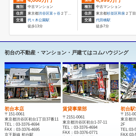
4,000万円
4,999万円
価格
価格
種別
中古マンション
種別
中古マンション
住所
東京都
渋谷区
富ヶ谷
２丁目14-4
住所
東京都
杉並区
和泉
２丁目５－44
交通
代々木公園駅
交通
代田橋駅
徒歩13分
徒歩7分
初台の不動産・マンション・戸建てはコムハウジング
初台本店
賃貸事業部
初台駅
〒151-0061
〒151-0
〒2151-0061
東京都渋谷区初台1丁目37番11
東京都渋
東京都渋谷区初台1-37-11
TEL：03-3376-4694
2F
TEL：03-3376-4694
FAX：03-3376-4695
TEL:03-
FAX：03-3376-0771
京王新線 初台駅
FAX:03-