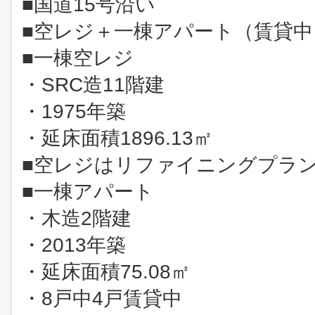
■国道15号沿い
■空レジ＋一棟アパート（賃貸
■一棟空レジ
・SRC造11階建
・1975年築
・延床面積1896.13㎡
■空レジはリファイニングプラン有（
■一棟アパート
・木造2階建
・2013年築
・延床面積75.08㎡
・8戸中4戸賃貸中