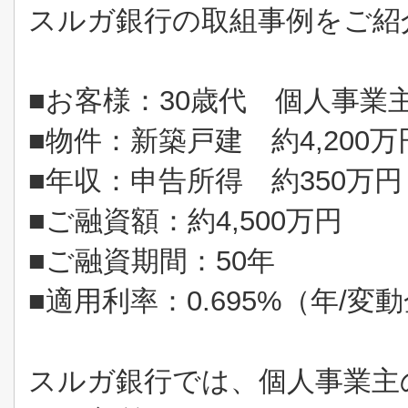
スルガ銀行の取組事例をご紹
■お客様：
30
歳代 個人事業
■物件：新築戸建 約
4,200
万
■年収：申告所得 約
350
万円
■ご融資額：約
4,500
万円
■ご融資期間：
50
年
■適用利率：
0.695%
（年
/
変動
スルガ銀行では、個人事業主