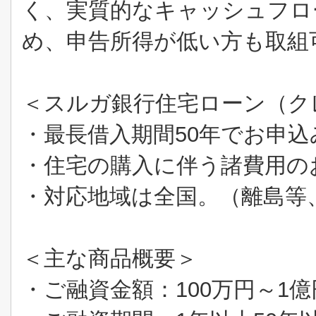
く、実質的なキャッシュフロ
め、申告所得が低い方も取組
＜
スルガ銀行住宅ローン（ク
・最長借入期間
50
年でお申込
・住宅の購入に伴う諸費用の
・対応地域は全国。（離島等
＜主な商品概要＞
・ご融資金額：
100
万円～
1
億