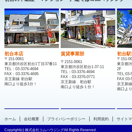
初台本店
賃貸事業部
初台駅
〒151-0061
〒151-0
〒2151-0061
東京都渋谷区初台1丁目37番11
東京都渋
東京都渋谷区初台1-37-11
TEL：03-3376-4694
2F
TEL：03-3376-4694
FAX：03-3376-4695
TEL:03-
FAX：03-3376-0771
京王新線 初台駅
FAX:03-
京王新線 初台駅
南口より徒歩1分！
京王新
南口より徒歩１分！
南口より
ホーム
会社概要
プライバシーポリシー
利用規約
サイトマ
Copyright(c) 株式会社コムハウジングAll Rights Reserved.