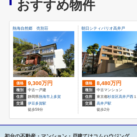
おすすめ物件
熱海自然郷 売別荘
朝日シティパリオ高井戸
9,300万円
8,480万円
価格
価格
種別
中古一戸建
種別
中古マンション
住所
静岡県
熱海市
上多賀
住所
東京都
杉並区
高井戸西
１丁目27-18
交通
伊豆多賀駅
交通
高井戸駅
徒歩59分
徒歩2分
初台の不動産・マンション・戸建てはコムハウジング