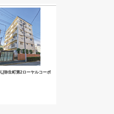
礼]弥生町第2ローヤルコーポ