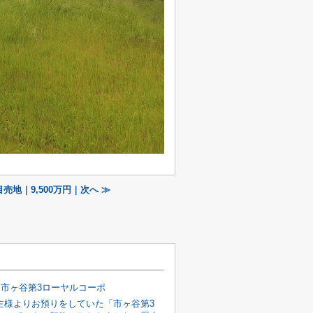
売地｜9,500万円｜次へ ≫
]市ヶ谷第3ローヤルコーポ
主様よりお預りをしていた「市ヶ谷第3