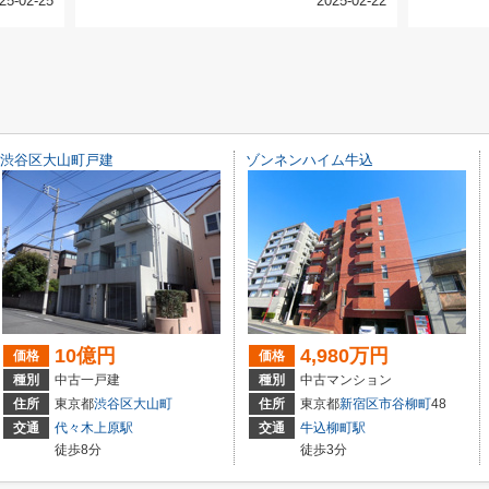
25-02-25
2025-02-22
渋谷区大山町戸建
ゾンネンハイム牛込
10億円
4,980万円
価格
価格
種別
中古一戸建
種別
中古マンション
住所
東京都
渋谷区
大山町
住所
東京都
新宿区
市谷柳町
48
交通
代々木上原駅
交通
牛込柳町駅
徒歩8分
徒歩3分