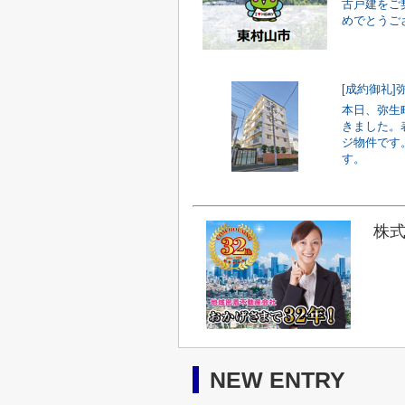
古戸建をご
めでとうご
[成約御礼]
本日、弥生
きました。
ジ物件です
す。
株式
NEW ENTRY