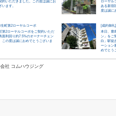
契約いただきました。この度は誠にお
ローヤル
ざいます。
ある新宿
度は誠に
弥生町第2ローヤルコーポ
[成約御
町第2ローヤルコーポをご契約いただ
本日、豊
表面利回り約7.5%のオーナーチェン
ン」をご
。この度は誠におめでとうございま
白」駅徒
ーション
めでとう
会社 コムハウジング