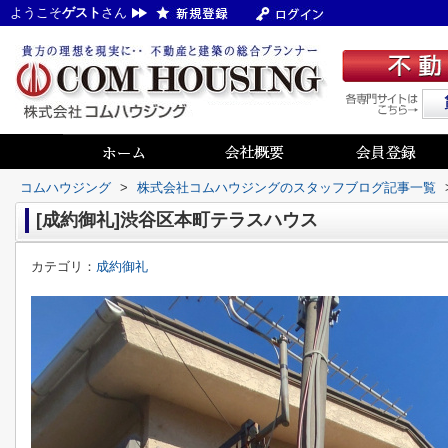
ようこそ
ゲスト
さん
コムハウジング
>
株式会社コムハウジングのスタッフブログ記事一覧
[成約御礼]渋谷区本町テラスハウス
カテゴリ：
成約御礼