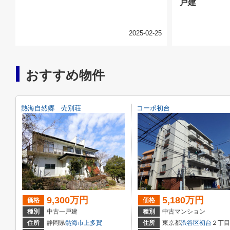
戸建
2025-02-25
おすすめ物件
熱海自然郷 売別荘
コーポ初台
9,300万円
5,180万円
価格
価格
種別
中古一戸建
種別
中古マンション
住所
静岡県
熱海市
上多賀
住所
東京都
渋谷区
初台
２丁目11-