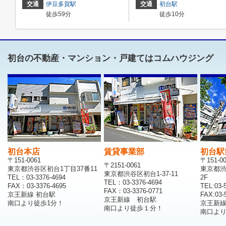
交通
伊豆多賀駅
交通
初台駅
徒歩59分
徒歩10分
初台の不動産・マンション・戸建てはコムハウジング
初台本店
賃貸事業部
初台駅
〒151-0061
〒151-0
〒2151-0061
東京都渋谷区初台1丁目37番11
東京都渋
東京都渋谷区初台1-37-11
TEL：03-3376-4694
2F
TEL：03-3376-4694
FAX：03-3376-4695
TEL:03-
FAX：03-3376-0771
京王新線 初台駅
FAX:03-
京王新線 初台駅
南口より徒歩1分！
京王新
南口より徒歩１分！
南口より