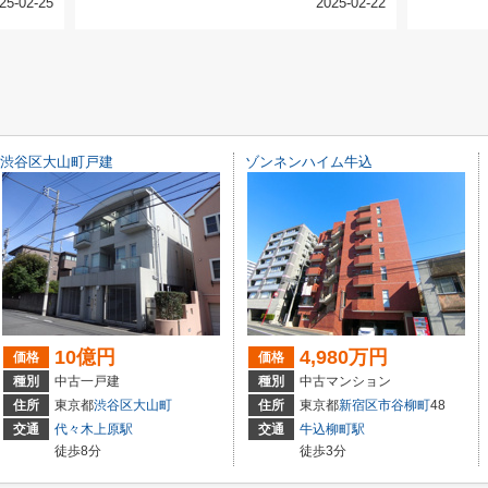
25-02-25
2025-02-22
渋谷区大山町戸建
ゾンネンハイム牛込
10億円
4,980万円
価格
価格
種別
中古一戸建
種別
中古マンション
住所
東京都
渋谷区
大山町
住所
東京都
新宿区
市谷柳町
48
交通
代々木上原駅
交通
牛込柳町駅
徒歩8分
徒歩3分