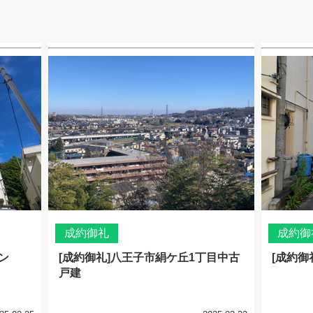
成約御礼
成約御
ン
[成約御礼]八王子市絹ケ丘1丁目中古
[成約御
戸建