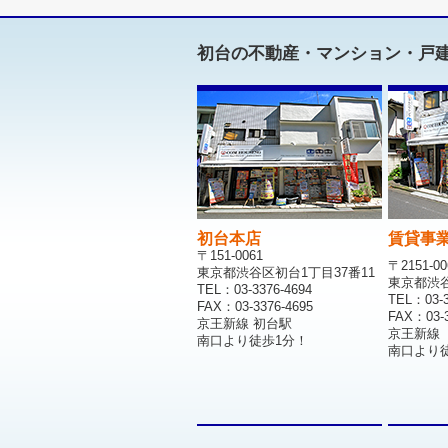
初台の不動産・マンション・戸
初台本店
賃貸事
〒151-0061
〒2151-00
東京都渋谷区初台1丁目37番11
東京都渋谷区
TEL：03-3376-4694
TEL：03-3
FAX：03-3376-4695
FAX：03-3
京王新線 初台駅
京王新線
南口より徒歩1分！
南口より