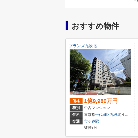
20
おすすめ物件
ブランズ九段北
1億9,980万円
価格
種別
中古マンション
住所
東京都
千代田区
九段北
４丁目3-1１
交通
市ヶ谷駅
徒歩3分