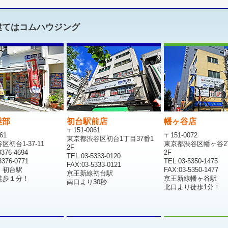
建てはコムハウジング
業部
初台駅前店
幡ヶ谷店
〒151-0061
61
〒151-0072
東京都渋谷区初台1丁目37番1
初台1-37-11
東京都渋谷区幡ヶ谷2
2F
376-4694
2F
TEL:03-5333-0120
376-0771
TEL:03-5350-1475
FAX:03-5333-0121
 初台駅
FAX:03-5350-1477
京王新線初台駅
徒歩１分！
京王新線幡ヶ谷駅
南口より30秒
北口より徒歩1分！