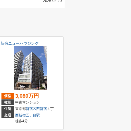
2025-02-20
新宿ニューハウジング
3,080万円
価格
種別
中古マンション
住所
東京都
新宿区
西新宿
４丁目２１－１６
交通
西新宿五丁目駅
徒歩4分