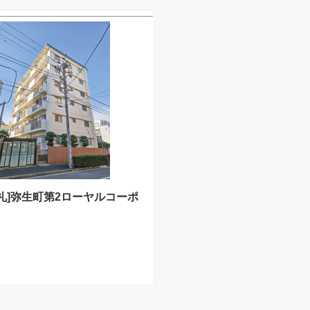
礼]弥生町第2ローヤルコーポ