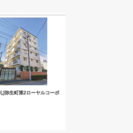
礼]弥生町第2ローヤルコーポ