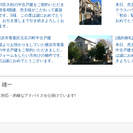
川区大杉の中古戸建をご契約いただき
本日、売
骨造4階建、売主様がこだわって建築
テラスハ
です。S様、この度は誠におめでとう
「初台」
。お引き渡しまで引き続きよろしくお
おめでと
ます。
]横浜市青葉区元石川町中古戸建
[成約御礼
様よりお預かりをしていた横浜市青葉
本日、売
の中古戸建をご契約いただきました。
中古戸建
フォームをしたい方向けの物件です。
は誠にお
度は誠におめでとうございます。
きよろし
 雄一
な対応・的確なアドバイスを心掛けています!