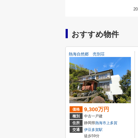
20
おすすめ物件
熱海自然郷 売別荘
9,300万円
価格
種別
中古一戸建
住所
静岡県
熱海市
上多賀
交通
伊豆多賀駅
徒歩59分