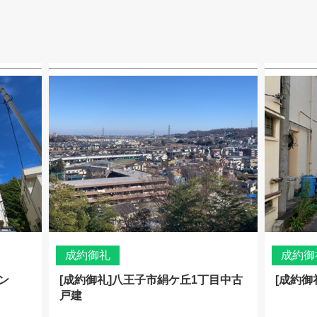
成約御礼
成約御
ン
[成約御礼]八王子市絹ケ丘1丁目中古
[成約御
戸建