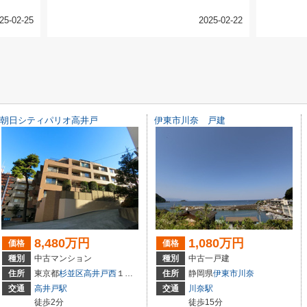
25-02-25
2025-02-22
朝日シティパリオ高井戸
伊東市川奈 戸建
8,480万円
1,080万円
価格
価格
種別
中古マンション
種別
中古一戸建
住所
東京都
杉並区
高井戸西
１丁目27-18
住所
静岡県
伊東市
川奈
交通
高井戸駅
交通
川奈駅
徒歩2分
徒歩15分