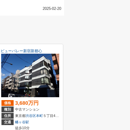
2025-02-20
ビューパレー新宿新都心
3,680万円
価格
種別
中古マンション
住所
東京都
渋谷区
本町
５丁目42-11
交通
幡ヶ谷駅
徒歩10分