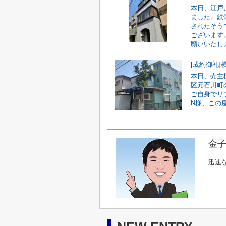
本日、江戸
ました。鉄
されたそう
ございます
願いいたし
[成約御礼
本日、売主
区元石川町
ご自身でリ
N様、この
金子
迅速