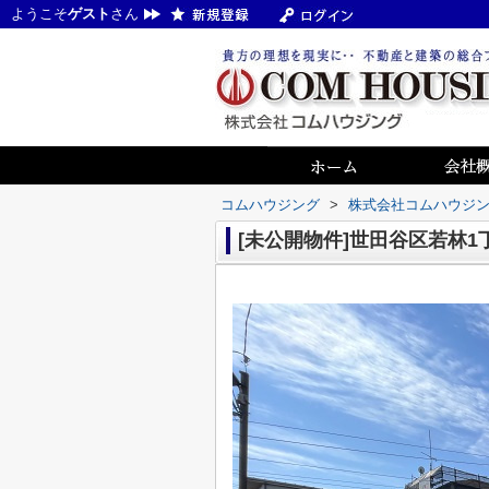
ようこそ
ゲスト
さん
コムハウジング
>
株式会社コムハウジ
[未公開物件]世田谷区若林1丁