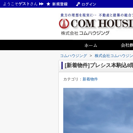
ようこそ
ゲスト
さん
コムハウジング
>
株式会社コムハウジ
[新着物件]プレシス本駒込8階
カテゴリ：
新着物件