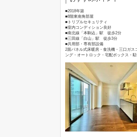
■2018年築
■8階東南角部屋
■トリプルセキュリティ
■室内コンディション良好
■南北線「本駒込」駅 徒歩2分
■三田線「白山」駅 徒歩3分
■共用部・専有部設備
2面パネル式床暖房・食洗機・三口ガス
ング・オートロック・宅配ボックス・駐