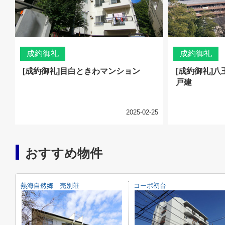
成約御礼
成約御礼
[成約御礼]目白ときわマンション
[成約御礼]
戸建
2025-02-25
おすすめ物件
熱海自然郷 売別荘
コーポ初台