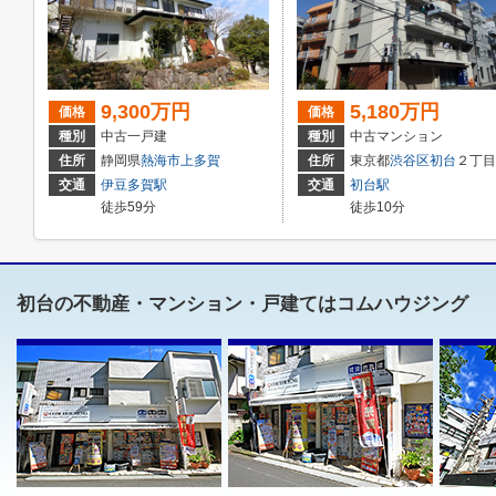
9,300万円
5,180万円
価格
価格
種別
中古一戸建
種別
中古マンション
住所
静岡県
熱海市
上多賀
住所
東京都
渋谷区
初台
２丁目11-
交通
伊豆多賀駅
交通
初台駅
徒歩59分
徒歩10分
初台の不動産・マンション・戸建てはコムハウジング