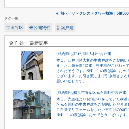
≪ 前へ｜ザ・クレストタワー熱海｜5億500
タグ一覧
世田谷区
未公開物件
新築戸建
金子 雄一 最新記事
[成約御礼]江戸川区大杉中古戸建
本日、江戸川区大杉の中古戸建をご契約い
ました。鉄骨造4階建、売主様がこだわっ
されたそうです。S様、この度は誠におめ
ございます。お引き渡しまで引き続きよろ
願いいたします。
[成約御礼]横浜市青葉区元石川町中古戸建
本日、売主様よりお預かりをしていた横浜
区元石川町の中古戸建をご契約いただきま
ご自身でリフォームをしたい方向けの物件
N様、この度は誠におめでとうございます