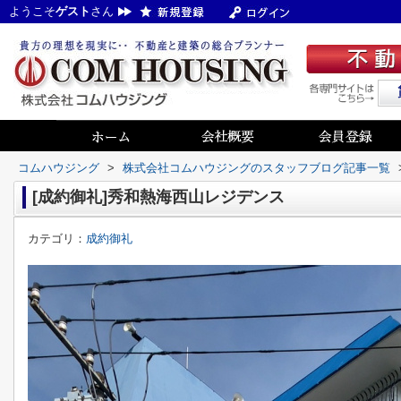
ようこそ
ゲスト
さん
コムハウジング
>
株式会社コムハウジングのスタッフブログ記事一覧
[成約御礼]秀和熱海西山レジデンス
カテゴリ：
成約御礼