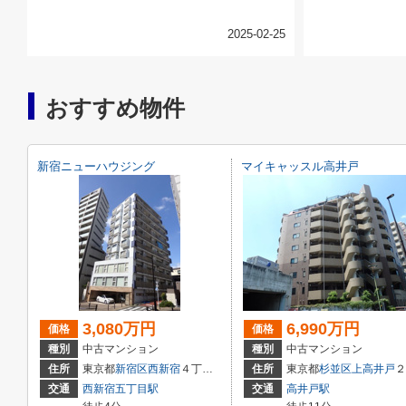
2025-02-25
おすすめ物件
新宿ニューハウジング
マイキャッスル高井戸
3,080万円
6,990万円
価格
価格
種別
中古マンション
種別
中古マンション
住所
東京都
新宿区
西新宿
４丁目２１－１６
住所
東京都
杉並区
上高井戸
２丁目2-34
交通
西新宿五丁目駅
交通
高井戸駅