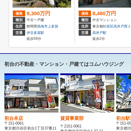
9,300万円
8,480万円
価格
価格
種別
中古一戸建
種別
中古マンション
住所
静岡県
熱海市
上多賀
住所
東京都
杉並区
高井戸西
１丁目27-18
交通
伊豆多賀駅
交通
高井戸駅
徒歩59分
徒歩2分
初台の不動産・マンション・戸建てはコムハウジング
初台本店
賃貸事業部
初台駅
〒151-0061
〒151-0
〒2151-0061
東京都渋谷区初台1丁目37番11
東京都渋