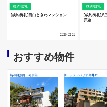
成約御礼
成約御礼
[成約御礼]目白ときわマンション
[成約御礼]
戸建
2025-02-25
おすすめ物件
熱海自然郷 売別荘
朝日シティパリオ高井戸