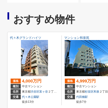
おすすめ物件
代々木グランドハイツ
マンション和泉苑
4,000万円
4,999万円
価格
価格
種別
中古マンション
種別
中古マンション
住所
東京都
渋谷区
富ヶ谷
２丁目14-4
住所
東京都
杉並区
和泉
２丁目５－44
交通
代々木公園駅
交通
代田橋駅
徒歩13分
徒歩7分