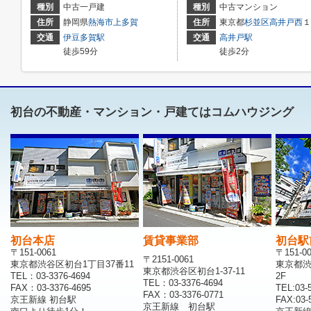
種別
中古一戸建
種別
中古マンション
住所
静岡県
熱海市
上多賀
住所
東京都
杉並区
高井戸西
１丁目27-18
交通
伊豆多賀駅
交通
高井戸駅
徒歩59分
徒歩2分
初台の不動産・マンション・戸建てはコムハウジング
初台本店
賃貸事業部
初台駅
〒151-0061
〒151-0
〒2151-0061
東京都渋谷区初台1丁目37番11
東京都渋
東京都渋谷区初台1-37-11
TEL：03-3376-4694
2F
TEL：03-3376-4694
FAX：03-3376-4695
TEL:03-
FAX：03-3376-0771
京王新線 初台駅
FAX:03-
京王新線 初台駅