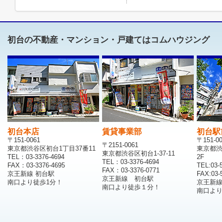
初台の不動産・マンション・戸建てはコムハウジング
初台本店
賃貸事業部
初台駅
〒151-0061
〒151-0
〒2151-0061
東京都渋谷区初台1丁目37番11
東京都渋
東京都渋谷区初台1-37-11
TEL：03-3376-4694
2F
TEL：03-3376-4694
FAX：03-3376-4695
TEL:03-
FAX：03-3376-0771
京王新線 初台駅
FAX:03-
京王新線 初台駅
南口より徒歩1分！
京王新
南口より徒歩１分！
南口より