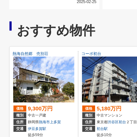
2025-02-25
おすすめ物件
熱海自然郷 売別荘
コーポ初台
9,300万円
5,180万円
価格
価格
種別
中古一戸建
種別
中古マンション
住所
静岡県
熱海市
上多賀
住所
東京都
渋谷区
初台
２丁目11-
交通
伊豆多賀駅
交通
初台駅
徒歩59分
徒歩10分