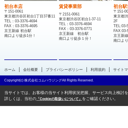
初台本店
賃貸事業部
初台駅
〒151-0061
〒151-0
〒2151-0061
東京都渋谷区初台1丁目37番11
東京都渋
東京都渋谷区初台1-37-11
TEL：03-3376-4694
2F
TEL：03-3376-4694
FAX：03-3376-4695
TEL:03-
FAX：03-3376-0771
京王新線 初台駅
FAX:03-
京王新線 初台駅
南口より徒歩1分！
京王新
南口より徒歩１分！
南口より
ホーム
会社概要
プライバシーポリシー
利用規約
サイトマ
Copyright(c) 株式会社コムハウジングAll Rights Reserved.
当サイトでは、お客様の当サイト利用状況把握、サービス向上検討を目
詳しくは、当社の
をご確認ください。
「Cookieの取扱いについて」