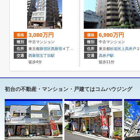
3,080万円
6,990万円
価格
価格
種別
中古マンション
種別
中古マンション
住所
東京都
新宿区
西新宿
４丁目２１－１６
住所
東京都
杉並区
上高井戸
２丁目2-34
交通
西新宿五丁目駅
交通
高井戸駅
徒歩4分
徒歩11分
初台の不動産・マンション・戸建てはコムハウジング