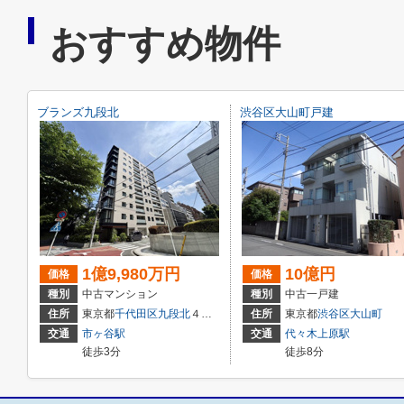
おすすめ物件
ブランズ九段北
渋谷区大山町戸建
1億9,980万円
10億円
価格
価格
種別
中古マンション
種別
中古一戸建
住所
東京都
千代田区
九段北
４丁目3-1１
住所
東京都
渋谷区
大山町
交通
市ヶ谷駅
交通
代々木上原駅
徒歩3分
徒歩8分