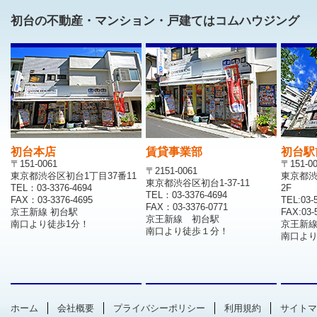
初台の不動産・マンション・戸建てはコムハウジング
初台本店
賃貸事業部
初台駅
〒151-0061
〒151-0
〒2151-0061
東京都渋谷区初台1丁目37番11
東京都渋
東京都渋谷区初台1-37-11
TEL：03-3376-4694
2F
TEL：03-3376-4694
FAX：03-3376-4695
TEL:03-
FAX：03-3376-0771
京王新線 初台駅
FAX:03-
京王新線 初台駅
南口より徒歩1分！
京王新
南口より徒歩１分！
南口より
ホーム
会社概要
プライバシーポリシー
利用規約
サイトマ