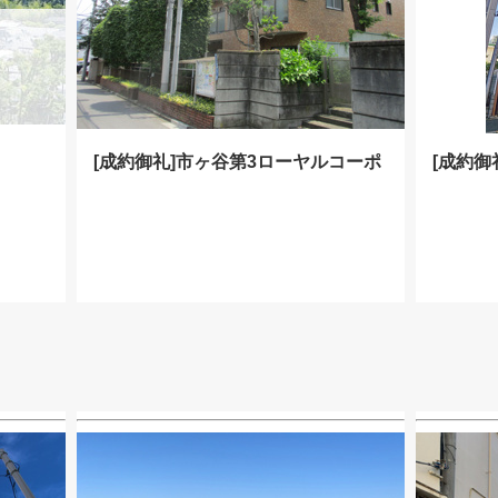
[成約御礼]市ヶ谷第3ローヤルコーポ
[成約御