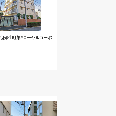
礼]弥生町第2ローヤルコーポ