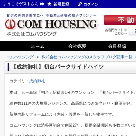
ようこそ
ゲスト
さん
コムハウジング
>
株式会社コムハウジングのスタッフブログ記事一覧
【成約御礼】初台パークサイドハイツ
カテゴリ：
成約御礼
本日、京王新線「初台」駅徒歩1分のマンション、「初台パークサイド
総戸数111戸の大規模レジデンス、高層階につき陽当たり・眺望良好。
新規内装リフォームにより内装・設備を一新した物件です。
コムハウジングは渋谷区初台で創業27年、提携金融機関も多数ござい