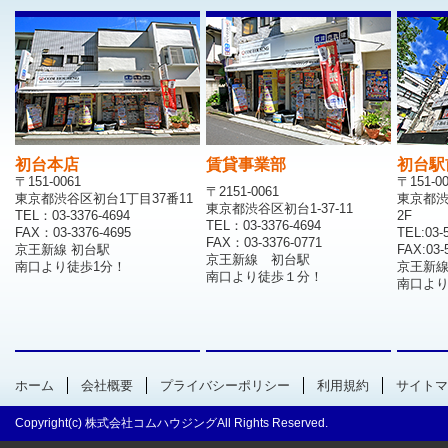
初台本店
賃貸事業部
初台駅
〒151-0061
〒151-0
〒2151-0061
東京都渋谷区初台1丁目37番11
東京都渋
東京都渋谷区初台1-37-11
TEL：03-3376-4694
2F
TEL：03-3376-4694
FAX：03-3376-4695
TEL:03-
FAX：03-3376-0771
京王新線 初台駅
FAX:03-
京王新線 初台駅
南口より徒歩1分！
京王新
南口より徒歩１分！
南口より
ホーム
会社概要
プライバシーポリシー
利用規約
サイトマ
Copyright(c) 株式会社コムハウジングAll Rights Reserved.