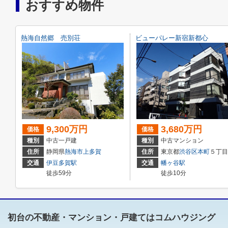
おすすめ物件
熱海自然郷 売別荘
ビューパレー新宿新都心
9,300万円
3,680万円
価格
価格
種別
中古一戸建
種別
中古マンション
住所
静岡県
熱海市
上多賀
住所
東京都
渋谷区
本町
５丁目42-
交通
伊豆多賀駅
交通
幡ヶ谷駅
徒歩59分
徒歩10分
初台の不動産・マンション・戸建てはコムハウジング