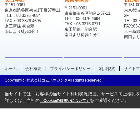
〒151-0061
〒151-0
〒2151-0061
東京都渋谷区初台1丁目37番11
東京都渋
東京都渋谷区初台1-37-11
TEL：03-3376-4694
2F
TEL：03-3376-4694
FAX：03-3376-4695
TEL:03-
FAX：03-3376-0771
京王新線 初台駅
FAX:03-
京王新線 初台駅
南口より徒歩1分！
京王新
南口より徒歩１分！
南口より
ホーム
会社概要
プライバシーポリシー
利用規約
サイトマ
Copyright(c) 株式会社コムハウジングAll Rights Reserved.
当サイトでは、お客様の当サイト利用状況把握、サービス向上検討を目
詳しくは、当社の
をご確認ください。
「Cookieの取扱いについて」