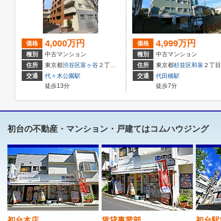
4,000万円
4,999万円
価格
価格
種別
中古マンション
種別
中古マンション
住所
東京都
渋谷区
富ヶ谷
２丁目14-4
住所
東京都
杉並区
和泉
２丁目５－44
交通
代々木公園駅
交通
代田橋駅
徒歩13分
徒歩7分
初台の不動産・マンション・戸建てはコムハウジング
初台本店
賃貸事業部
初台駅