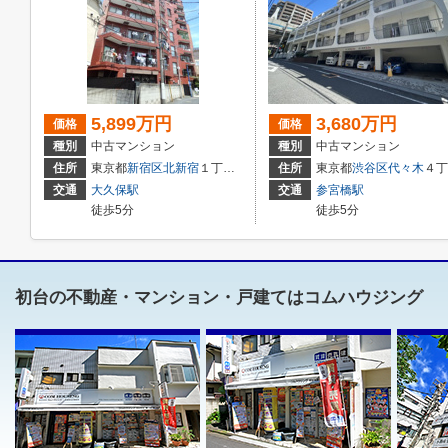
5,899万円
3,680万円
価格
価格
種別
中古マンション
種別
中古マンション
住所
東京都
新宿区
北新宿
１丁目28-15
住所
東京都
渋谷区
代々木
４丁目23-5
交通
大久保駅
交通
参宮橋駅
徒歩5分
徒歩5分
初台の不動産・マンション・戸建てはコムハウジング