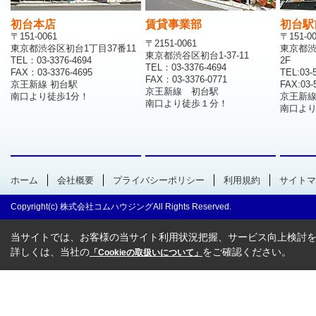
初台本店
賃貸事業部
初台駅
〒151-0061
〒151-0
〒2151-0061
東京都渋谷区初台1丁目37番11
東京都渋
東京都渋谷区初台1-37-11
TEL：03-3376-4694
2F
TEL：03-3376-4694
FAX：03-3376-4695
TEL:03-
FAX：03-3376-0771
京王新線 初台駅
FAX:03-
京王新線 初台駅
南口より徒歩1分！
京王新
南口より徒歩１分！
南口より
ホーム
会社概要
プライバシーポリシー
利用規約
サイトマ
Copyright(c) 株式会社コムハウジングAll Rights Reserved.
当サイトでは、お客様の当サイト利用状況把握、サービス向上検討を目
詳しくは、当社の
をご確認ください。
「Cookieの取扱いについて」