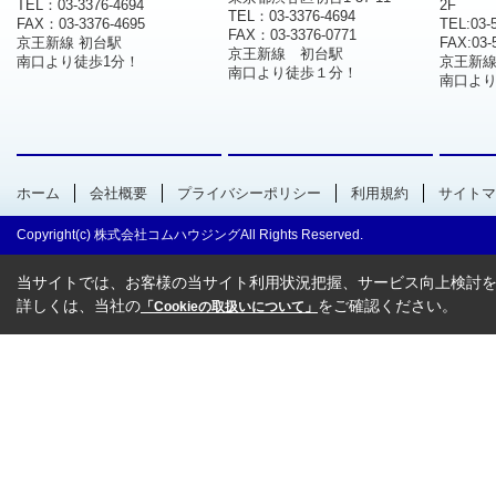
TEL：03-3376-4694
2F
TEL：03-3376-4694
FAX：03-3376-4695
TEL:03-
FAX：03-3376-0771
京王新線 初台駅
FAX:03-
京王新線 初台駅
南口より徒歩1分！
京王新
南口より徒歩１分！
南口より
ホーム
会社概要
プライバシーポリシー
利用規約
サイトマ
Copyright(c) 株式会社コムハウジングAll Rights Reserved.
当サイトでは、お客様の当サイト利用状況把握、サービス向上検討を目
詳しくは、当社の
をご確認ください。
「Cookieの取扱いについて」