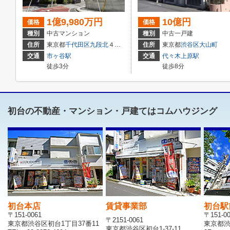
1億9,980万円
10億円
価格
価格
種別
中古マンション
種別
中古一戸建
住所
東京都
千代田区
九段北
４丁目3-1１
住所
東京都
渋谷区
大山町
交通
市ヶ谷駅
交通
代々木上原駅
徒歩3分
徒歩8分
初台の不動産・マンション・戸建てはコムハウジング
初台本店
賃貸事業部
初台駅
〒151-0061
〒151-0
〒2151-0061
東京都渋谷区初台1丁目37番11
東京都渋
東京都渋谷区初台1-37-11