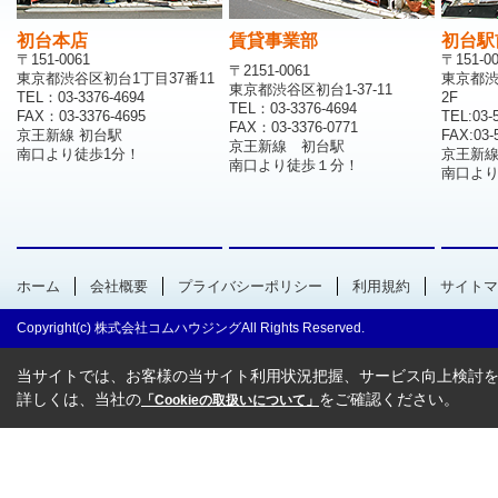
初台本店
賃貸事業部
初台駅
〒151-0061
〒151-0
〒2151-0061
東京都渋谷区初台1丁目37番11
東京都渋
東京都渋谷区初台1-37-11
TEL：03-3376-4694
2F
TEL：03-3376-4694
FAX：03-3376-4695
TEL:03-
FAX：03-3376-0771
京王新線 初台駅
FAX:03-
京王新線 初台駅
南口より徒歩1分！
京王新
南口より徒歩１分！
南口より
ホーム
会社概要
プライバシーポリシー
利用規約
サイトマ
Copyright(c) 株式会社コムハウジングAll Rights Reserved.
当サイトでは、お客様の当サイト利用状況把握、サービス向上検討を目
詳しくは、当社の
をご確認ください。
「Cookieの取扱いについて」