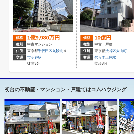
1億9,980万円
10億円
価格
価格
種別
中古マンション
種別
中古一戸建
住所
東京都
千代田区
九段北
４丁目3-1１
住所
東京都
渋谷区
大山町
交通
市ヶ谷駅
交通
代々木上原駅
徒歩3分
徒歩8分
初台の不動産・マンション・戸建てはコムハウジング