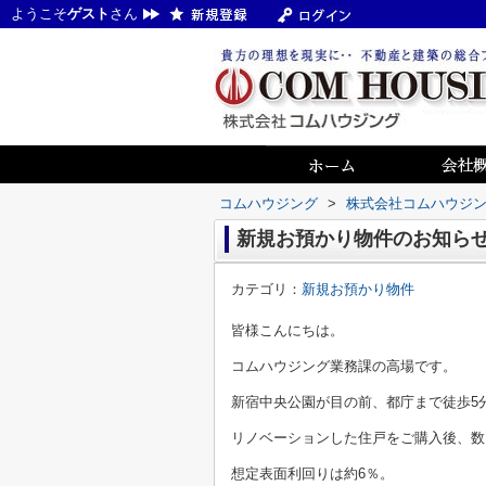
ようこそ
ゲスト
さん
コムハウジング
>
株式会社コムハウジ
新規お預かり物件のお知ら
カテゴリ：
新規お預かり物件
皆様こんにちは。
コムハウジング業務課の高場です。
新宿中央公園が目の前、都庁まで徒歩5
リノベーションした住戸をご購入後、数
想定表面利回りは約6％。