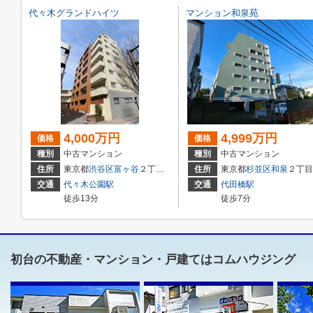
代々木グランドハイツ
マンション和泉苑
4,000万円
4,999万円
価格
価格
種別
中古マンション
種別
中古マンション
住所
東京都
渋谷区
富ヶ谷
２丁目14-4
住所
東京都
杉並区
和泉
２丁目５－44
交通
代々木公園駅
交通
代田橋駅
徒歩13分
徒歩7分
初台の不動産・マンション・戸建てはコムハウジング