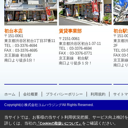
初台本店
賃貸事業部
初台駅
〒151-0061
〒151-0
〒2151-0061
東京都渋谷区初台1丁目37番11
東京都渋
東京都渋谷区初台1-37-11
TEL：03-3376-4694
2F
TEL：03-3376-4694
FAX：03-3376-4695
TEL:03-
FAX：03-3376-0771
京王新線 初台駅
FAX:03-
京王新線 初台駅
南口より徒歩1分！
京王新
南口より徒歩１分！
南口より
ホーム
会社概要
プライバシーポリシー
利用規約
サイトマ
Copyright(c) 株式会社コムハウジングAll Rights Reserved.
当サイトでは、お客様の当サイト利用状況把握、サービス向上検討を目
詳しくは、当社の
をご確認ください。
「Cookieの取扱いについて」