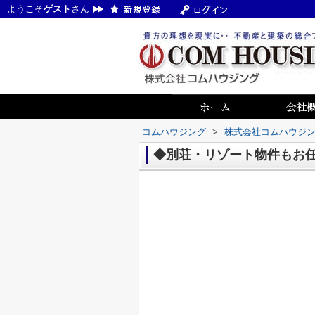
ようこそ
ゲスト
さん
コムハウジング
>
株式会社コムハウジ
◆別荘・リゾート物件もお