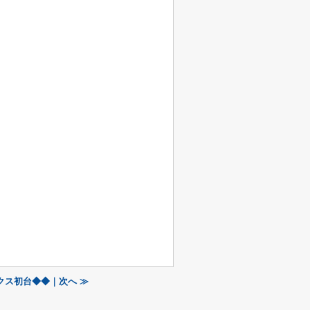
クス初台◆◆｜次へ ≫