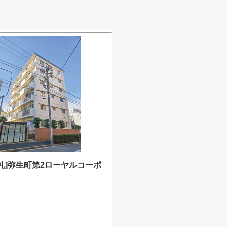
礼]弥生町第2ローヤルコーポ