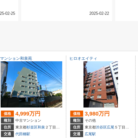
25-02-25
2025-02-22
マンション和泉苑
ヒロオエイティ
4,999万円
3,980万円
価格
価格
種別
中古マンション
種別
その他
住所
東京都
杉並区
和泉
２丁目５－44
住所
東京都
渋谷区
広尾
５丁目２２－１
交通
代田橋駅
交通
広尾駅