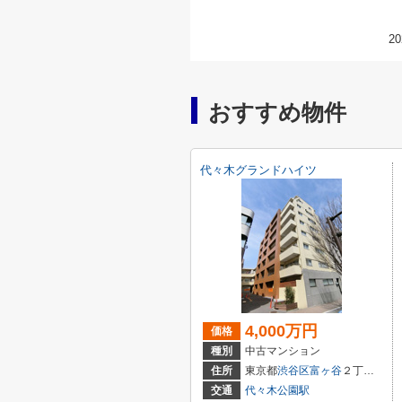
20
おすすめ物件
代々木グランドハイツ
4,000万円
価格
種別
中古マンション
住所
東京都
渋谷区
富ヶ谷
２丁目14-4
交通
代々木公園駅