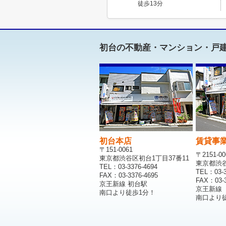
徒歩13分
初台の不動産・マンション・戸
初台本店
賃貸事
〒151-0061
〒2151-00
東京都渋谷区初台1丁目37番11
東京都渋谷区
TEL：03-3376-4694
TEL：03-3
FAX：03-3376-4695
FAX：03-3
京王新線 初台駅
京王新線
南口より徒歩1分！
南口より