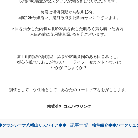
現地の経験豊かなスタッフが対応させていただきます。
お店は
湯河原駅から徒歩15分。
国道135号線沿い、湯河原海浜公園向かいにございます。
木目を活かした内装や北欧家具を配した明るく落ち着いた店内、
お店の前に専用駐車場が5台分ございます。
-------------------------------------------------------------
富士山眺望や海眺望、温泉や家庭菜園のある田舎暮らし。
都心を離れてあこがれのスローライフ、セカンドハウスは
いかがでしょうか？
-------------------------------------------------------------
別荘として、永住地として、あなたのユートピアをお探しします。
株式会社コムハウジング
記事一覧
◆グランシーナ八幡山リスパイア◆◆
物件紹介◆◆パークリュ