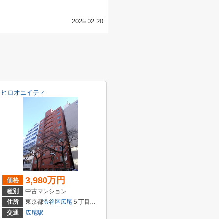
2025-02-20
ヒロオエイティ
3,980万円
価格
種別
中古マンション
住所
東京都
渋谷区
広尾
５丁目２２－１
交通
広尾駅