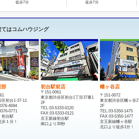
徒歩7分
徒歩7分
建てはコムハウジング
業部
初台駅前店
幡ヶ谷店
〒151-0061
61
〒151-0072
東京都渋谷区初台1丁目37番1
初台1-37-11
東京都渋谷区幡ヶ谷2
2F
376-4694
2F
TEL:03-5333-0120
376-0771
TEL:03-5350-1475
FAX:03-5333-0121
 初台駅
FAX:03-5350-1477
京王新線初台駅
徒歩１分！
京王新線幡ヶ谷駅
南口より30秒
北口より徒歩1分！