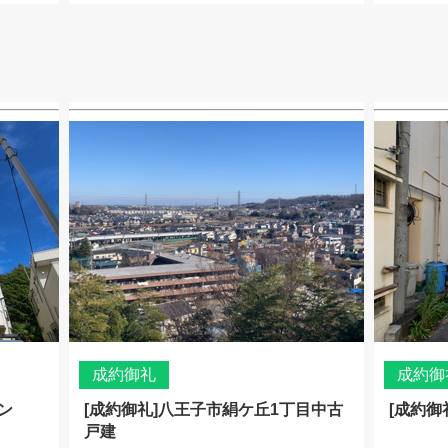
成約御礼
成約御
ン
[成約御礼]八王子市絹ケ丘1丁目中古
[成約御
戸建