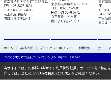
東京都渋谷区初台1丁目37番11
東京都渋
東京都渋谷区初台1-37-11
TEL：03-3376-4694
2F
TEL：03-3376-4694
FAX：03-3376-4695
TEL:03-
FAX：03-3376-0771
京王新線 初台駅
FAX:03-
京王新線 初台駅
南口より徒歩1分！
京王新
南口より徒歩１分！
南口より
ホーム
会社概要
プライバシーポリシー
利用規約
サイトマ
Copyright(c) 株式会社コムハウジングAll Rights Reserved.
当サイトでは、お客様の当サイト利用状況把握、サービス向上検討を目
詳しくは、当社の
をご確認ください。
「Cookieの取扱いについて」