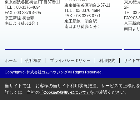
東京都渋谷区初台1丁目37番11
東京都渋
東京都渋谷区初台1-37-11
TEL：03-3376-4694
2F
TEL：03-3376-4694
FAX：03-3376-4695
TEL:03-
FAX：03-3376-0771
京王新線 初台駅
FAX:03-
京王新線 初台駅
南口より徒歩1分！
京王新
南口より徒歩１分！
南口より
ホーム
会社概要
プライバシーポリシー
利用規約
サイトマ
Copyright(c) 株式会社コムハウジングAll Rights Reserved.
当サイトでは、お客様の当サイト利用状況把握、サービス向上検討を目
詳しくは、当社の
をご確認ください。
「Cookieの取扱いについて」