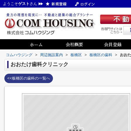
ようこそ
ゲスト
さん
コムハウジング
>
周辺施設案内
>
板橋区
>
板橋区の歯科
>
おお
おおたけ歯科クリニック
<<板橋区の歯科の一覧へ