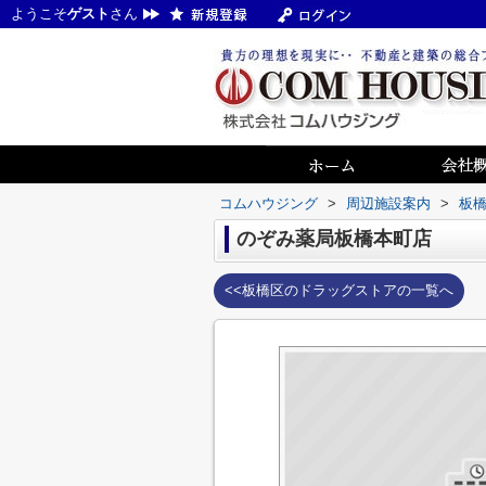
ようこそ
ゲスト
さん
コムハウジング
>
周辺施設案内
>
板
のぞみ薬局板橋本町店
<<板橋区のドラッグストアの一覧へ