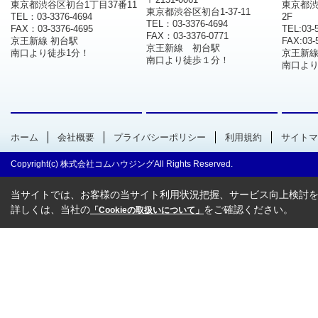
東京都渋谷区初台1丁目37番11
東京都渋
東京都渋谷区初台1-37-11
TEL：03-3376-4694
2F
TEL：03-3376-4694
FAX：03-3376-4695
TEL:03-
FAX：03-3376-0771
京王新線 初台駅
FAX:03-
京王新線 初台駅
南口より徒歩1分！
京王新
南口より徒歩１分！
南口より
ホーム
会社概要
プライバシーポリシー
利用規約
サイトマ
Copyright(c) 株式会社コムハウジングAll Rights Reserved.
当サイトでは、お客様の当サイト利用状況把握、サービス向上検討を目
詳しくは、当社の
をご確認ください。
「Cookieの取扱いについて」