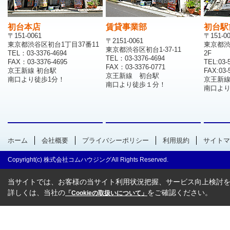
初台本店
賃貸事業部
初台駅
〒151-0061
〒151-0
〒2151-0061
東京都渋谷区初台1丁目37番11
東京都渋
東京都渋谷区初台1-37-11
TEL：03-3376-4694
2F
TEL：03-3376-4694
FAX：03-3376-4695
TEL:03-
FAX：03-3376-0771
京王新線 初台駅
FAX:03-
京王新線 初台駅
南口より徒歩1分！
京王新
南口より徒歩１分！
南口より
ホーム
会社概要
プライバシーポリシー
利用規約
サイトマ
Copyright(c) 株式会社コムハウジングAll Rights Reserved.
当サイトでは、お客様の当サイト利用状況把握、サービス向上検討を目
詳しくは、当社の
をご確認ください。
「Cookieの取扱いについて」