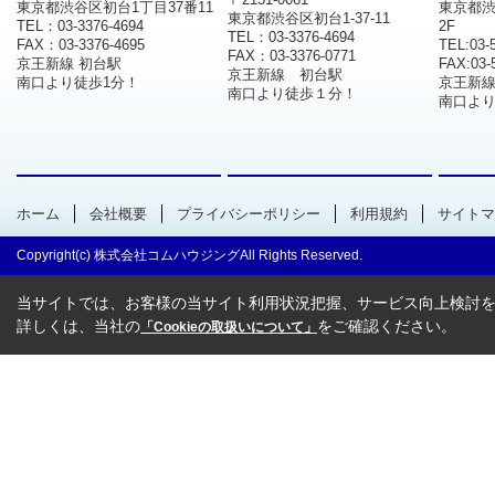
東京都渋谷区初台1丁目37番11
東京都渋
東京都渋谷区初台1-37-11
TEL：03-3376-4694
2F
TEL：03-3376-4694
FAX：03-3376-4695
TEL:03-
FAX：03-3376-0771
京王新線 初台駅
FAX:03-
京王新線 初台駅
南口より徒歩1分！
京王新
南口より徒歩１分！
南口より
ホーム
会社概要
プライバシーポリシー
利用規約
サイトマ
Copyright(c) 株式会社コムハウジングAll Rights Reserved.
当サイトでは、お客様の当サイト利用状況把握、サービス向上検討を目
詳しくは、当社の
をご確認ください。
「Cookieの取扱いについて」