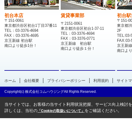
初台本店
賃貸事業部
初台駅
〒151-0061
〒151-0
〒2151-0061
東京都渋谷区初台1丁目37番11
東京都渋
東京都渋谷区初台1-37-11
TEL：03-3376-4694
2F
TEL：03-3376-4694
FAX：03-3376-4695
TEL:03-
FAX：03-3376-0771
京王新線 初台駅
FAX:03-
京王新線 初台駅
南口より徒歩1分！
京王新
南口より徒歩１分！
南口より
ホーム
会社概要
プライバシーポリシー
利用規約
サイトマ
Copyright(c) 株式会社コムハウジングAll Rights Reserved.
当サイトでは、お客様の当サイト利用状況把握、サービス向上検討を目
詳しくは、当社の
をご確認ください。
「Cookieの取扱いについて」