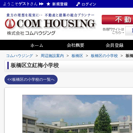
ようこそ
ゲスト
さん
コムハウジング
>
周辺施設案内
>
板橋区
>
板橋区の小学校
>
板
板橋区立紅梅小学校
<<板橋区の小学校の一覧へ