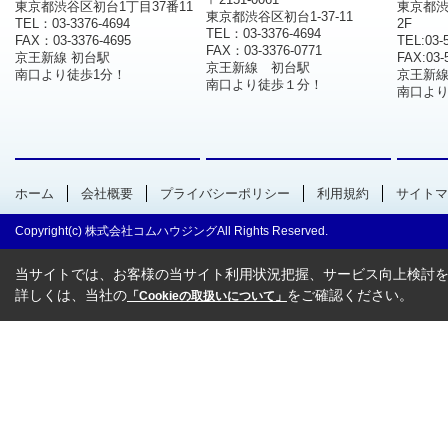
東京都渋谷区初台1丁目37番11
東京都渋
東京都渋谷区初台1-37-11
TEL：03-3376-4694
2F
TEL：03-3376-4694
FAX：03-3376-4695
TEL:03-
FAX：03-3376-0771
京王新線 初台駅
FAX:03-
京王新線 初台駅
南口より徒歩1分！
京王新
南口より徒歩１分！
南口より
ホーム
会社概要
プライバシーポリシー
利用規約
サイトマ
Copyright(c) 株式会社コムハウジングAll Rights Reserved.
当サイトでは、お客様の当サイト利用状況把握、サービス向上検討を目
詳しくは、当社の
をご確認ください。
「Cookieの取扱いについて」