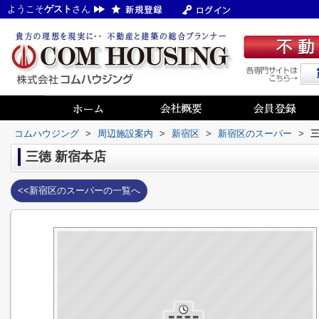
ようこそ
ゲスト
さん
コムハウジング
>
周辺施設案内
>
新宿区
>
新宿区のスーパー
>
三
三徳 新宿本店
<<新宿区のスーパーの一覧へ