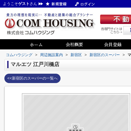
ようこそ
ゲスト
さん
コムハウジング
>
周辺施設案内
>
新宿区
>
新宿区のスーパー
>
マルエツ 江戸川橋店
<<新宿区のスーパーの一覧へ