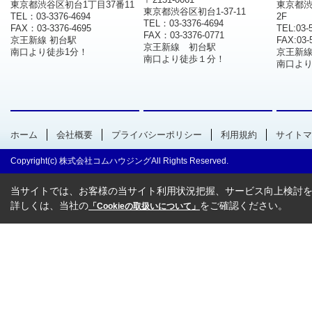
東京都渋谷区初台1丁目37番11
東京都渋
東京都渋谷区初台1-37-11
TEL：03-3376-4694
2F
TEL：03-3376-4694
FAX：03-3376-4695
TEL:03-
FAX：03-3376-0771
京王新線 初台駅
FAX:03-
京王新線 初台駅
南口より徒歩1分！
京王新
南口より徒歩１分！
南口より
ホーム
会社概要
プライバシーポリシー
利用規約
サイトマ
Copyright(c) 株式会社コムハウジングAll Rights Reserved.
当サイトでは、お客様の当サイト利用状況把握、サービス向上検討を目
詳しくは、当社の
をご確認ください。
「Cookieの取扱いについて」