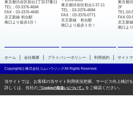
東京都渋谷区初台1丁目37番11
東京都渋
東京都渋谷区初台1-37-11
TEL：03-3376-4694
2F
TEL：03-3376-4694
FAX：03-3376-4695
TEL:03-
FAX：03-3376-0771
京王新線 初台駅
FAX:03-
京王新線 初台駅
南口より徒歩1分！
京王新
南口より徒歩１分！
南口より
ホーム
会社概要
プライバシーポリシー
利用規約
サイトマ
Copyright(c) 株式会社コムハウジングAll Rights Reserved.
当サイトでは、お客様の当サイト利用状況把握、サービス向上検討を目
詳しくは、当社の
をご確認ください。
「Cookieの取扱いについて」