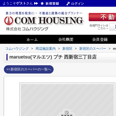
ようこそ
ゲスト
さん
コムハウジング
>
周辺施設案内
>
新宿区
>
新宿区のスーパー
>
m
maruetsu(マルエツ) プチ 西新宿三丁目店
<<新宿区のスーパーの一覧へ