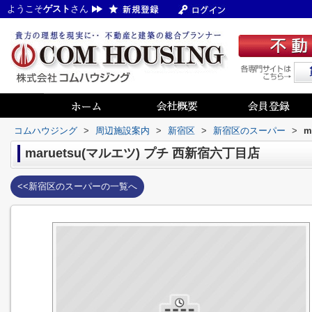
ようこそ
ゲスト
さん
コムハウジング
>
周辺施設案内
>
新宿区
>
新宿区のスーパー
>
m
maruetsu(マルエツ) プチ 西新宿六丁目店
<<新宿区のスーパーの一覧へ