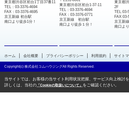
東京都渋谷区初台1丁目37番11
東京都渋
東京都渋谷区初台1-37-11
TEL：03-3376-4694
2F
TEL：03-3376-4694
FAX：03-3376-4695
TEL:03-
FAX：03-3376-0771
京王新線 初台駅
FAX:03-
京王新線 初台駅
南口より徒歩1分！
京王新
南口より徒歩１分！
南口より
ホーム
会社概要
プライバシーポリシー
利用規約
サイトマ
Copyright(c) 株式会社コムハウジングAll Rights Reserved.
当サイトでは、お客様の当サイト利用状況把握、サービス向上検討を目
詳しくは、当社の
をご確認ください。
「Cookieの取扱いについて」