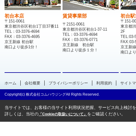
初台本店
賃貸事業部
初台駅
〒151-0061
〒151-0
〒2151-0061
東京都渋谷区初台1丁目37番11
東京都渋
東京都渋谷区初台1-37-11
TEL：03-3376-4694
2F
TEL：03-3376-4694
FAX：03-3376-4695
TEL:03-
FAX：03-3376-0771
京王新線 初台駅
FAX:03-
京王新線 初台駅
南口より徒歩1分！
京王新
南口より徒歩１分！
南口より
ホーム
会社概要
プライバシーポリシー
利用規約
サイトマ
Copyright(c) 株式会社コムハウジングAll Rights Reserved.
当サイトでは、お客様の当サイト利用状況把握、サービス向上検討を目
詳しくは、当社の
をご確認ください。
「Cookieの取扱いについて」