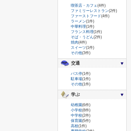
喫茶店・カフェ
(4件)
ファミリーレストラン
(2件)
ファーストフード
(4件)
ラーメン
(1件)
中華料理
(1件)
フランス料理
(1件)
そば・うどん
(2件)
焼肉
(4件)
スイーツ
(1件)
その他
(3件)
交通
バス停
(1件)
駐車場
(1件)
その他
(1件)
学ぶ
幼稚園
(6件)
小学校
(8件)
中学校
(2件)
保育園
(5件)
高校
(1件)