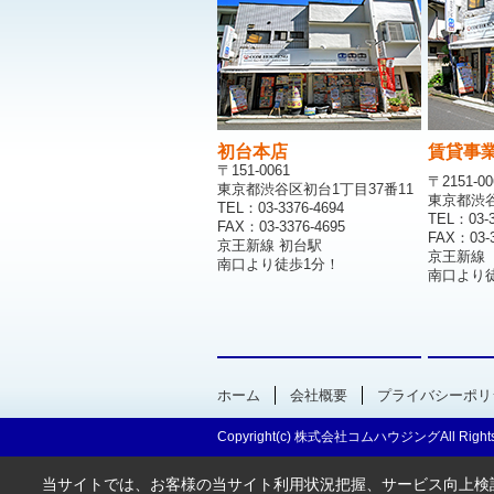
初台本店
賃貸事
〒151-0061
〒2151-00
東京都渋谷区初台1丁目37番11
東京都渋谷区
TEL：03-3376-4694
TEL：03-3
FAX：03-3376-4695
FAX：03-3
京王新線 初台駅
京王新線
南口より徒歩1分！
南口より
ホーム
会社概要
プライバシーポリ
Copyright(c) 株式会社コムハウジングAll Rights
当サイトでは、お客様の当サイト利用状況把握、サービス向上検討