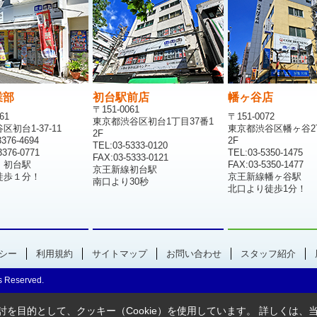
業部
初台駅前店
幡ヶ谷店
〒151-0061
61
〒151-0072
東京都渋谷区初台1丁目37番1
初台1-37-11
東京都渋谷区幡ヶ谷2
2F
376-4694
2F
TEL:03-5333-0120
376-0771
TEL:03-5350-1475
FAX:03-5333-0121
 初台駅
FAX:03-5350-1477
京王新線初台駅
徒歩１分！
京王新線幡ヶ谷駅
南口より30秒
北口より徒歩1分！
シー
利用規約
サイトマップ
お問い合わせ
スタッフ紹介
 Reserved.
を目的として、クッキー（Cookie）を使用しています。
詳しくは、