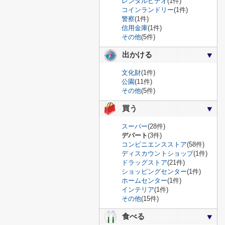
レンタルビデオ
(1件)
コインランドリー
(1件)
警察
(1件)
信用金庫
(1件)
その他
(5件)
出かける
文化財
(1件)
公園
(11件)
その他
(5件)
買う
スーパー
(28件)
デパート
(3件)
コンビニエンスストア
(58件)
ディスカウントショップ
(1件)
ドラッグストア
(21件)
ショッピングセンター
(1件)
ホームセンター
(1件)
インテリア
(1件)
その他
(15件)
食べる