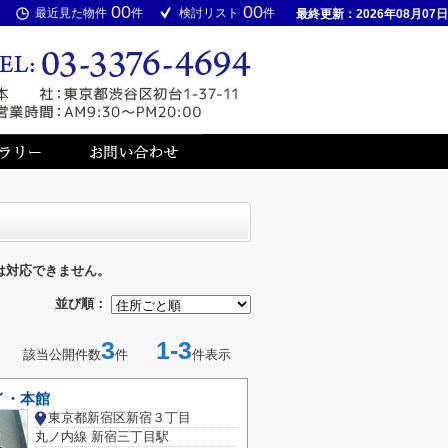
00
00
最近見た物件
件
検討リスト
件
最終更新：2026年08月07日
は対応できません。
並び順：
3
1-3
該当公開件数
件
件表示
イ・本館
東京都新宿区新宿３丁目
丸ノ内線 新宿三丁目駅