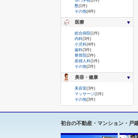
専門学校
(2件)
塾
(1件)
その他
(4件)
医療
総合病院
(1件)
内科
(3件)
小児科
(4件)
歯科
(3件)
整骨院
(2件)
産婦人科
(1件)
その他
(2件)
美容・健康
美容室
(3件)
マッサージ
(1件)
その他
(3件)
初台の不動産・マンション・戸