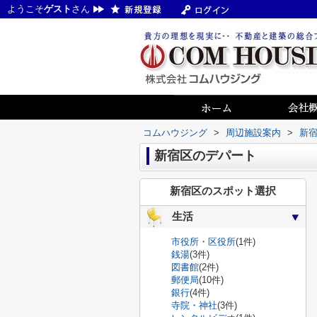
ようこそ
ゲスト
さん
コムハウジング
>
周辺施設案内
>
新
新宿区のデパート
新宿区のスポット選択
生活
市役所・区役所
(1件)
銭湯
(3件)
図書館
(2件)
郵便局
(10件)
銀行
(4件)
寺院・神社
(3件)