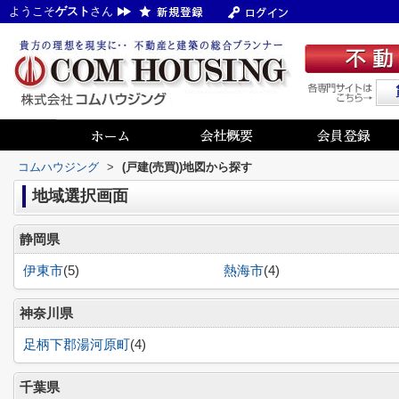
ようこそ
ゲスト
さん
コムハウジング
>
(戸建(売買))地図から探す
地域選択画面
静岡県
伊東市
(5)
熱海市
(4)
神奈川県
足柄下郡湯河原町
(4)
千葉県