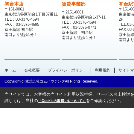
初台本店
賃貸事業部
初台駅
〒151-0061
〒151-0
〒2151-0061
東京都渋谷区初台1丁目37番11
東京都渋
東京都渋谷区初台1-37-11
TEL：03-3376-4694
2F
TEL：03-3376-4694
FAX：03-3376-4695
TEL:03-
FAX：03-3376-0771
京王新線 初台駅
FAX:03-
京王新線 初台駅
南口より徒歩1分！
京王新
南口より徒歩１分！
南口より
ホーム
会社概要
プライバシーポリシー
利用規約
サイトマ
Copyright(c) 株式会社コムハウジングAll Rights Reserved.
当サイトでは、お客様の当サイト利用状況把握、サービス向上検討を目
詳しくは、当社の
をご確認ください。
「Cookieの取扱いについて」