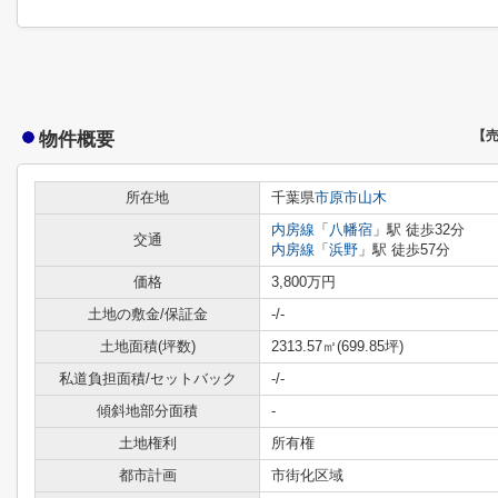
物件概要
【
所在地
千葉県
市原市
山木
内房線
「
八幡宿
」駅 徒歩32分
交通
内房線
「
浜野
」駅 徒歩57分
価格
3,800万円
土地の敷金/保証金
-/-
土地面積(坪数)
2313.57㎡(699.85坪)
私道負担面積/セットバック
-/-
傾斜地部分面積
-
土地権利
所有権
都市計画
市街化区域