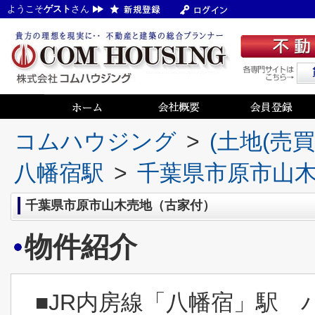
ようこそ
ゲスト
さん
コムハウジング
>
(土地(売
八幡宿駅
>
千葉県市原市山
千葉県市原市山木売地（古家付）
物件紹介
■JR内房線「八幡宿」駅 