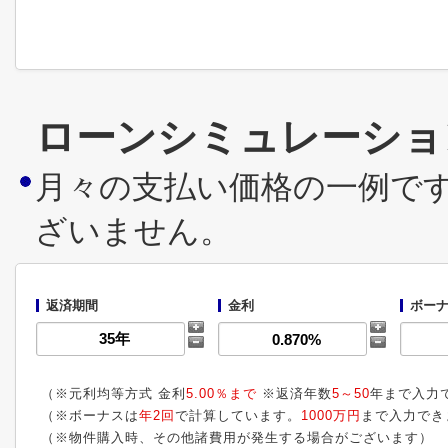
ローンシミュレーショ
月々の支払い価格の一例で
ざいません。
返済期間
金利
ボーナ
（※元利均等方式 金利
5.00％まで
※返済年数
5～50
年まで入力
（※ボーナスは
年2回
で計算しています。
1000万円
まで入力でき
（※物件購入時、その他諸費用が発生する場合がございます）