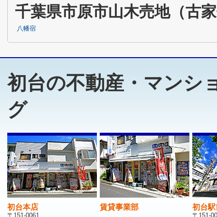
千葉県市原市山木売地（古
八幡宿
初台の不動産・マンシ
グ
初台本店
賃貸事業部
初台駅
〒151-0061
〒151-0