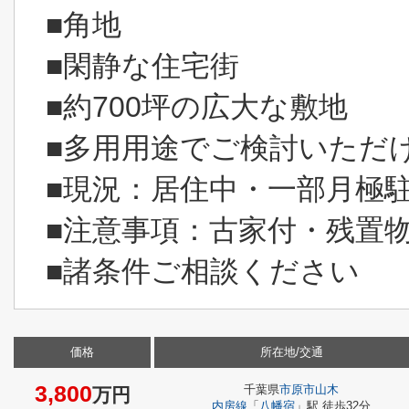
■角地
■閑静な住宅街
■約700坪の広大な敷地
■多用用途でご検討いただ
■現況：居住中・一部月極
■注意事項：古家付・残置
■諸条件ご相談ください
価格
所在地/交通
3,800
千葉県
市原市
山木
万円
内房線
「
八幡宿
」駅 徒歩32分