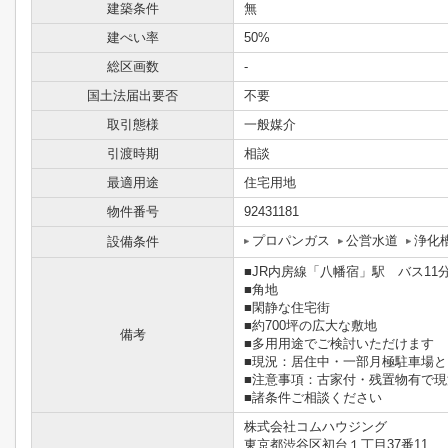
建築条件
無
建ぺい率
50%
総区画数
-
国土法届出要否
不要
取引態様
一般媒介
引渡時期
相談
最適用途
住宅用地
物件番号
92431181
プロパンガス
公営水道
浄化
設備条件
■JR内房線「八幡宿」駅 バス11
■角地
■閑静な住宅街
■約700坪の広大な敷地
備考
■多用用途でご検討いただけます
■現況：居住中・一部月極駐車場
■注意事項：古家付・残置物有で現
■諸条件ご相談ください
株式会社コムハウジング
東京都渋谷区初台１丁目37番11