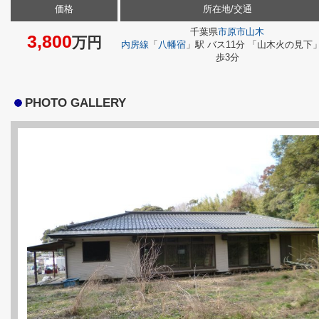
価格
所在地/交通
千葉県
市原市
山木
3,800
万円
内房線
「
八幡宿
」駅 バス11分 「山木火の見下」
歩3分
PHOTO GALLERY