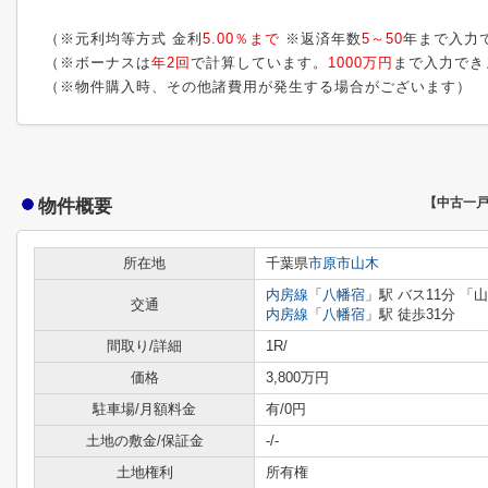
（※元利均等方式 金利
5.00％まで
※返済年数
5～50
年まで入力
（※ボーナスは
年2回
で計算しています。
1000万円
まで入力でき
（※物件購入時、その他諸費用が発生する場合がございます）
物件概要
【中古一
所在地
千葉県
市原市
山木
内房線
「
八幡宿
」駅 バス11分 「
交通
内房線
「
八幡宿
」駅 徒歩31分
間取り/詳細
1R/
価格
3,800万円
駐車場/月額料金
有/0円
土地の敷金/保証金
-/-
土地権利
所有権