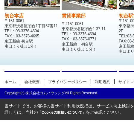
初台本店
賃貸事業部
初台駅
〒151-0061
〒151-0
〒2151-0061
東京都渋谷区初台1丁目37番11
東京都渋
東京都渋谷区初台1-37-11
TEL：03-3376-4694
2F
TEL：03-3376-4694
FAX：03-3376-4695
TEL:03-
FAX：03-3376-0771
京王新線 初台駅
FAX:03-
京王新線 初台駅
南口より徒歩1分！
京王新
南口より徒歩１分！
南口より
ホーム
会社概要
プライバシーポリシー
利用規約
サイトマ
Copyright(c) 株式会社コムハウジングAll Rights Reserved.
当サイトでは、お客様の当サイト利用状況把握、サービス向上検討を目
詳しくは、当社の
をご確認ください。
「Cookieの取扱いについて」