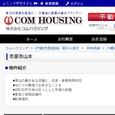
ようこそ
ゲスト
さん
コムハウジング
>
(戸建(売買))路線・駅から探す
>
JR内房線
>
八幡
市原市山木
物件紹介
■里山の趣きある店舗と、住居・倉庫併用住宅
■ゆとりの敷地でお好きなことを
■156.51平方米の広々とした平屋の店舗
■客室と厨房設備付
■駐車場付