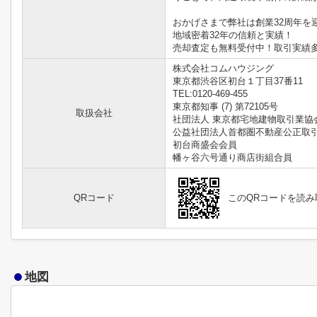
おかげさまで弊社は創業32周年を
地域密着32年の信頼と実績！
売却査定も無料受付中！取引実績
株式会社コムハウジング
東京都渋谷区初台１丁目37番11
TEL:0120-469-455
東京都知事 (7) 第72105号
取扱会社
社団法人 東京都宅地建物取引業協
公益社団法人首都圏不動産公正取
初台商盛会会員
幡ヶ谷六号通り商店街組合員
QRコード
このQRコードを読
地図