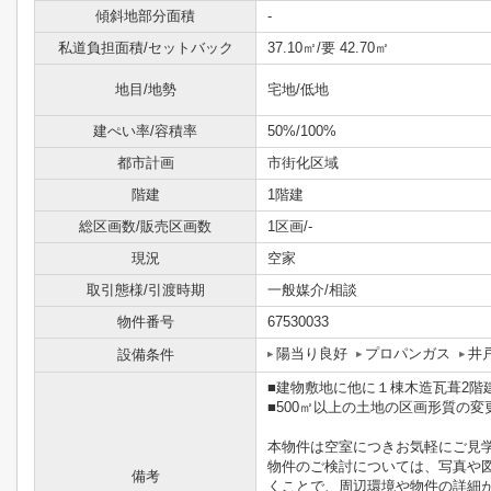
傾斜地部分面積
-
私道負担面積/セットバック
37.10㎡/要 42.70㎡
地目/地勢
宅地/低地
建ぺい率/容積率
50%/100%
都市計画
市街化区域
階建
1階建
総区画数/販売区画数
1区画/-
現況
空家
取引態様/引渡時期
一般媒介/相談
物件番号
67530033
陽当り良好
プロパンガス
井
設備条件
■建物敷地に他に１棟木造瓦葺2階建
■500㎡以上の土地の区画形質の
本物件は空室につきお気軽にご見
物件のご検討については、写真や
備考
くことで、周辺環境や物件の詳細