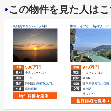
この物件を見た人はこ
東熱海マリンハイツA棟
中銀ライフケア熱海
580万円
970万円
価格
価格
種別
中古マンション
種別
中古マンション
間取
1LDK
間取
1LDK
住所
静岡県
熱海市
泉元門川分
住所
静岡県
熱海市
水口町
交通
湯河原駅
交通
来宮駅
徒歩17分