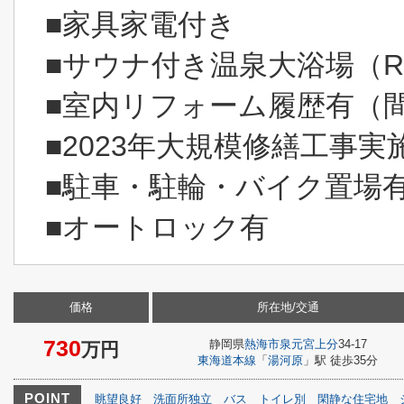
■家具家電付き
■サウナ付き温泉大浴場（R
■室内リフォーム履歴有（
■2023年大規模修繕工事実
■駐車・駐輪・バイク置場
■オートロック有
価格
所在地/交通
730
静岡県
熱海市
泉元宮上分
34-17
万円
東海道本線
「
湯河原
」駅 徒歩35分
POINT
眺望良好
洗面所独立
バス
トイレ別
閑静な住宅地