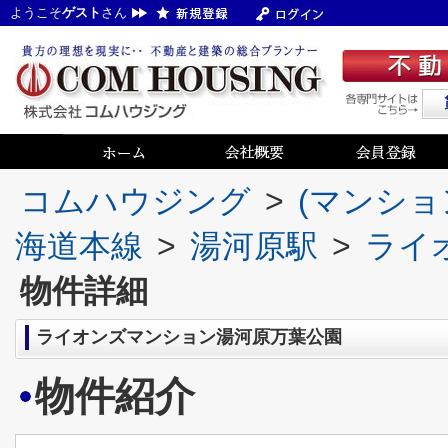
ようこそ
ゲスト
さん
コムハウジング
>
(マンショ
海道本線
>
湯河原駅
>
ライ
物件詳細
ライオンズマンション湯河原万葉公園
物件紹介