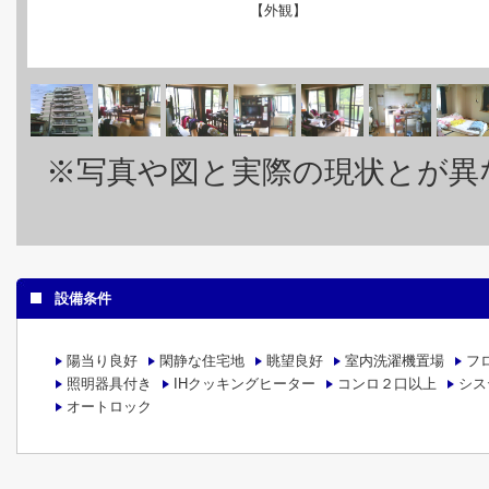
【外観】
※写真や図と実際の現状とが異
設備条件
陽当り良好
閑静な住宅地
眺望良好
室内洗濯機置場
フ
照明器具付き
IHクッキングヒーター
コンロ２口以上
シス
オートロック