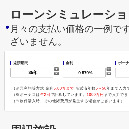
ローンシミュレーショ
月々の支払い価格の一例で
ざいません。
返済期間
金利
ボーナ
（※元利均等方式 金利
5.00％まで
※返済年数
5～50
年まで入力
（※ボーナスは
年2回
で計算しています。
1000万円
まで入力でき
（※物件購入時、その他諸費用が発生する場合がございます）