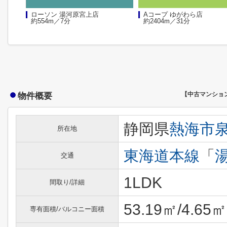
ローソン 湯河原宮上店
Aコープ ゆがわら店
約554m／7分
約2404m／31分
物件概要
【中古マンショ
静岡県
熱海市
所在地
東海道本線
「
交通
1LDK
間取り/詳細
53.19㎡/4.65㎡
専有面積/バルコニー面積