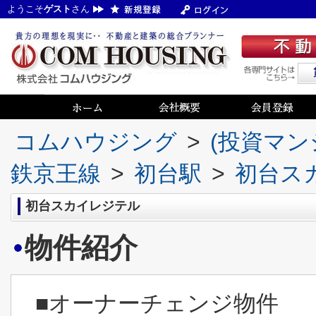
ようこそ
ゲスト
さん
コムハウジング
>
(投資マン
鉄京王線
>
初台駅
>
初台ス
初台スカイレジテル
物件紹介
■オーナーチェンジ物件