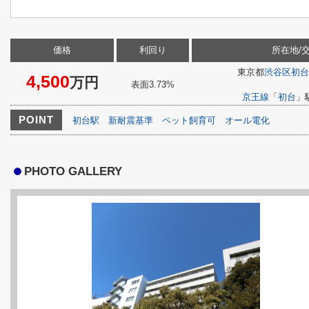
価格
利回り
所在地/
東京都
渋谷区
初台
4,500
万円
表面3.73%
京王線
「
初台
」
POINT
初台駅
新耐震基準
ペット飼育可
オール電化
PHOTO GALLERY