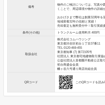
物件のご検討については、写真や
備考
くことで、周辺環境や物件の詳細
おかげさまで弊社は創業32周年を
地域密着32年の信頼と実績！
売却査定も無料受付中！取引実績
条件(その他)
トランクルーム使用料月:400円
株式会社コムハウジング
東京都渋谷区初台１丁目37番11
TEL:0120-469-455
東京都知事 (7) 第72105号
取扱会社
社団法人 東京都宅地建物取引業協
公益社団法人首都圏不動産公正取
初台商盛会会員
幡ヶ谷六号通り商店街組合員
QRコード
このQRコードを読