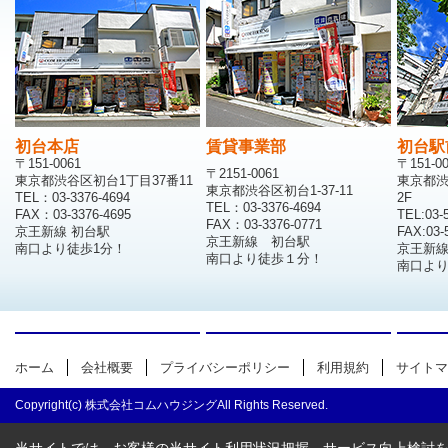
初台本店
賃貸事業部
初台駅
〒151-0061
〒151-0
〒2151-0061
東京都渋谷区初台1丁目37番11
東京都渋
東京都渋谷区初台1-37-11
TEL：03-3376-4694
2F
TEL：03-3376-4694
FAX：03-3376-4695
TEL:03-
FAX：03-3376-0771
京王新線 初台駅
FAX:03-
京王新線 初台駅
南口より徒歩1分！
京王新
南口より徒歩１分！
南口より
ホーム
会社概要
プライバシーポリシー
利用規約
サイトマ
Copyright(c) 株式会社コムハウジングAll Rights Reserved.