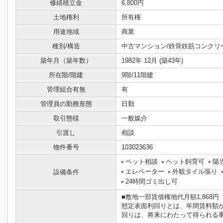
修繕積立金
6,800円
土地権利
所有権
用途地域
商業
種別/構造
中古マンション/鉄骨鉄筋コンクリ
築年月（築年数）
1982年 12月 (築43年)
所在階/階建
9階/11階建
管理組合有無
有
管理員の勤務形態
日勤
取引態様
一般媒介
引渡し
相談
物件番号
103023636
ペット相談
ペット飼育可
陽
エレベーター
外観タイル張り
設備条件
24時間ゴミ出し可
■敷地一部賃借権地代月額1,868円
想定表面利回りとは、年間賃料額
回りは、将来にわたって得られる