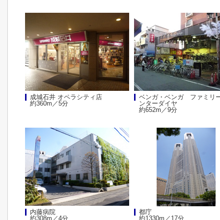
成城石井 オペラシティ店
ベンガ・ベンガ ファミリ
約360m／5分
ンターダイヤ
約652m／9分
内藤病院
都庁
約308m／4分
約1330m／17分