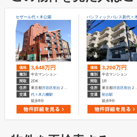
セザール代々木公園
パシフィックパレス新代々
3,648万円
3,200万円
価格
価格
種別
中古マンション
種別
中古マンション
間取
2DK
間取
1R
住所
東京都
渋谷区
初台
２丁目
住所
東京都
渋谷区
初台
２丁目
交通
代々木八幡駅
交通
初台駅
徒歩8分
徒歩9分