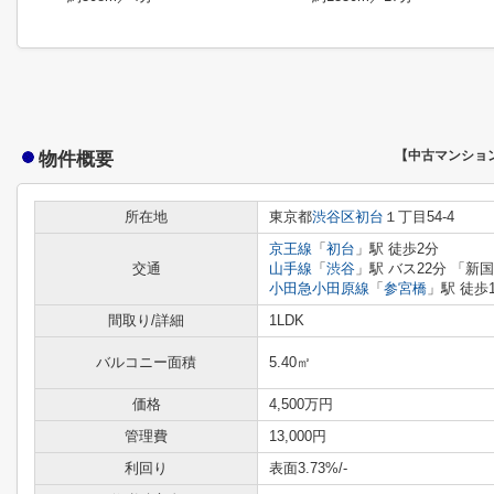
物件概要
【中古マンショ
所在地
東京都
渋谷区
初台
１丁目54-4
京王線
「
初台
」駅 徒歩2分
交通
山手線
「
渋谷
」駅 バス22分 「新
小田急小田原線
「
参宮橋
」駅 徒歩
間取り/詳細
1LDK
バルコニー面積
5.40㎡
価格
4,500万円
管理費
13,000円
利回り
表面3.73%
/-