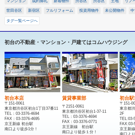
マンション
成約御礼
新着物件
渋谷区
渋谷区
土地
リノ
世田谷区
新宿区
フルリフォーム
投資用物件
未公開物件
中
タグ一覧ページへ
初台の不動産・マンション・戸建てはコムハウジング
初台本店
賃貸事業部
初台駅
〒151-0061
〒151-0
〒2151-0061
東京都渋谷区初台1丁目37番11
東京都渋
東京都渋谷区初台1-37-11
TEL：03-3376-4694
2F
TEL：03-3376-4694
FAX：03-3376-4695
TEL:03-
FAX：03-3376-0771
京王新線 初台駅
FAX:03-
京王新線 初台駅
南口より徒歩1分！
京王新
南口より徒歩１分！
南口より