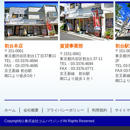
初台本店
賃貸事業部
初台駅
〒151-0061
〒151-0
〒2151-0061
東京都渋谷区初台1丁目37番11
東京都渋
東京都渋谷区初台1-37-11
TEL：03-3376-4694
2F
TEL：03-3376-4694
FAX：03-3376-4695
TEL:03-
FAX：03-3376-0771
京王新線 初台駅
FAX:03-
京王新線 初台駅
南口より徒歩1分！
京王新
南口より徒歩１分！
南口より
ホーム
会社概要
プライバシーポリシー
利用規約
サイトマ
Copyright(c) 株式会社コムハウジングAll Rights Reserved.