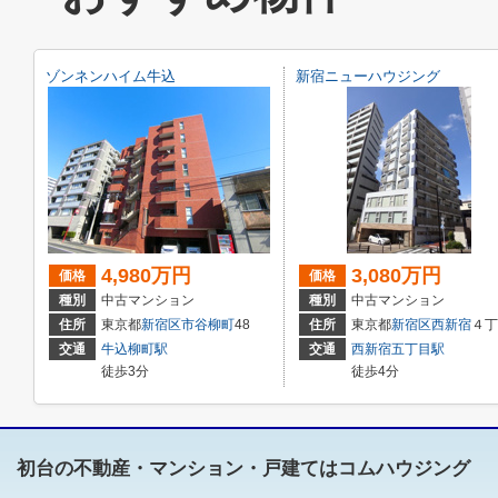
ゾンネンハイム牛込
新宿ニューハウジング
4,980万円
3,080万円
価格
価格
種別
中古マンション
種別
中古マンション
住所
東京都
新宿区
市谷柳町
48
住所
東京都
新宿区
西新宿
４丁目２１－１６
交通
牛込柳町駅
交通
西新宿五丁目駅
徒歩3分
徒歩4分
初台の不動産・マンション・戸建てはコムハウジング