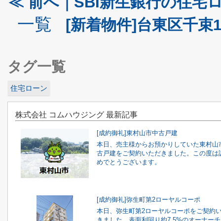
≪ 前へ｜SBI新生銀行の住
一覧
[新着物件]台東区千束1
タグ一覧
住宅ローン
株式会社 コムハウジング 最新記事
[成約御礼]東村山市中古戸建
本日、売主様からお預かりしていた東村山
古戸建をご契約いただきました。この度は
めでとうございます。
[成約御礼]弥生町第2ローヤルコーポ
本日、弥生町第2ローヤルコーポをご契約
きました。表面利回り約7.5%のオーナー