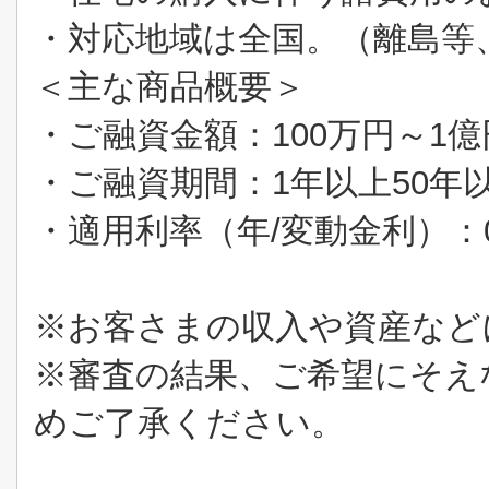
・対応地域は全国。（離島等
＜主な商品概要＞
・ご融資金額：
100
万円～
1
億
・ご融資期間：
1
年以上
50
年
・適用利率（年
/
変動金利）：
※お客さまの収入や資産など
※審査の結果、ご希望にそえ
めご了承ください。