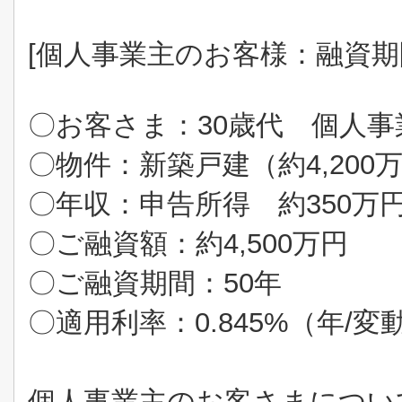
[個人事業主のお客様：融資期間
〇お客さま：
30
歳代 個人事
〇物件：新築戸建（約
4,200
〇年収：申告所得 約
350
万
〇ご融資額：約
4,500
万円
〇ご融資期間：
50
年
〇適用利率：
0.845%
（年
/
変
個人事業主のお客さまについ