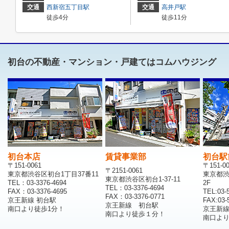
交通
西新宿五丁目駅
交通
高井戸駅
徒歩4分
徒歩11分
初台の不動産・マンション・戸建てはコムハウジング
初台本店
賃貸事業部
初台駅
〒151-0061
〒151-0
〒2151-0061
東京都渋谷区初台1丁目37番11
東京都渋
東京都渋谷区初台1-37-11
TEL：03-3376-4694
2F
TEL：03-3376-4694
FAX：03-3376-4695
TEL:03-
FAX：03-3376-0771
京王新線 初台駅
FAX:03-
京王新線 初台駅
南口より徒歩1分！
京王新
南口より徒歩１分！
南口より