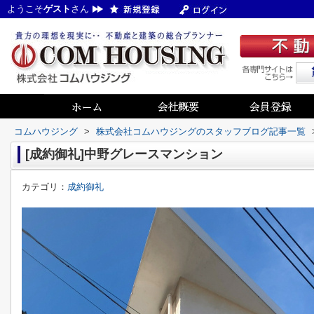
ようこそ
ゲスト
さん
コムハウジング
>
株式会社コムハウジングのスタッフブログ記事一覧
[成約御礼]中野グレースマンション
カテゴリ：
成約御礼