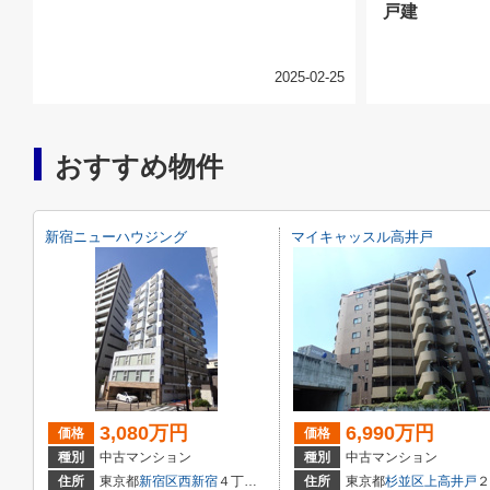
戸建
2025-02-25
おすすめ物件
新宿ニューハウジング
マイキャッスル高井戸
3,080万円
6,990万円
価格
価格
種別
中古マンション
種別
中古マンション
住所
東京都
新宿区
西新宿
４丁目２１－１６
住所
東京都
杉並区
上高井戸
２丁目2-34