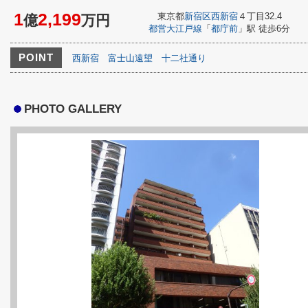
1
2,199
東京都
新宿区
西新宿
４丁目32₋4
億
万円
都営大江戸線
「
都庁前
」駅 徒歩6分
POINT
西新宿
富士山遠望
十二社通り
PHOTO GALLERY