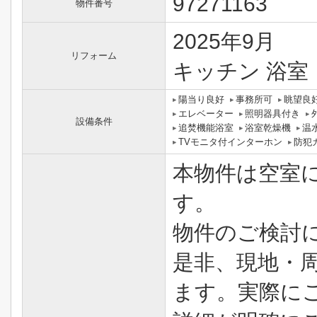
97271163
物件番号
2025年9月
リフォーム
キッチン 浴室 
陽当り良好
事務所可
眺望良
エレベーター
照明器具付き
設備条件
追焚機能浴室
浴室乾燥機
温
TVモニタ付インターホン
防犯
本物件は空室
す。
物件のご検討
是非、現地・
ます。実際に