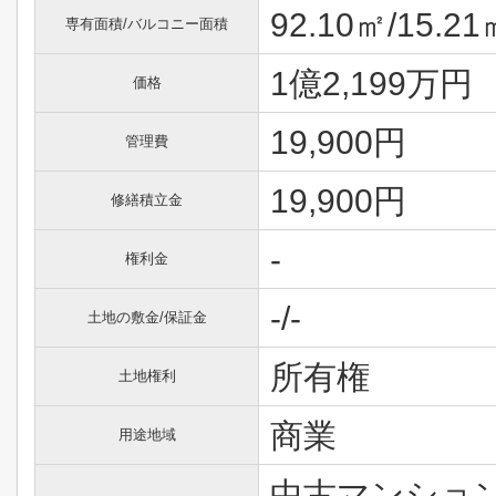
92.10㎡/15.21
専有面積/バルコニー面積
1億2,199万円
価格
19,900円
管理費
19,900円
修繕積立金
-
権利金
-/-
土地の敷金/保証金
所有権
土地権利
商業
用途地域
中古マンション