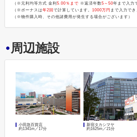
（※元利均等方式 金利
5.00％まで
※返済年数
5～50
年まで入力
（※ボーナスは
年2回
で計算しています。
1000万円
まで入力でき
（※物件購入時、その他諸費用が発生する場合がございます）
周辺施設
小田急百貨店
新宿タカシマヤ
約1341m／17分
約1625m／21分