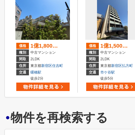
1億1,800万円
1億1,500万円
価格
価格
種別
中古マンション
種別
中古マンション
間取
2LDK
間取
2LDK
住所
東京都
新宿区
住吉町
住所
東京都
新宿区
払方町
交通
曙橋駅
交通
市ケ谷駅
徒歩2分
徒歩5分
物件を再検索する