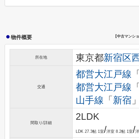
物件概要
【中古マンシ
東京都
新宿区
所在地
都営大江戸線
都営大江戸線
交通
山手線
「
新宿
」
2LDK
間取り/詳細
/
/
LDK 27.3帖 1室
洋室 8.2帖 1室
洋