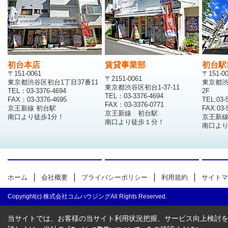
初台本店
賃貸事業部
初台駅
〒151-0061
〒151-0
〒2151-0061
東京都渋谷区初台1丁目37番11
東京都渋
東京都渋谷区初台1-37-11
TEL：03-3376-4694
2F
TEL：03-3376-4694
FAX：03-3376-4695
TEL:03-
FAX：03-3376-0771
京王新線 初台駅
FAX:03-
京王新線 初台駅
南口より徒歩1分！
京王新
南口より徒歩１分！
南口より
ホーム
会社概要
プライバシーポリシー
利用規約
サイトマ
Copyright(c) 株式会社コムハウジングAll Rights Reserved.
当サイトでは、お客様の当サイト利用状況把握、サービス向上検討を目