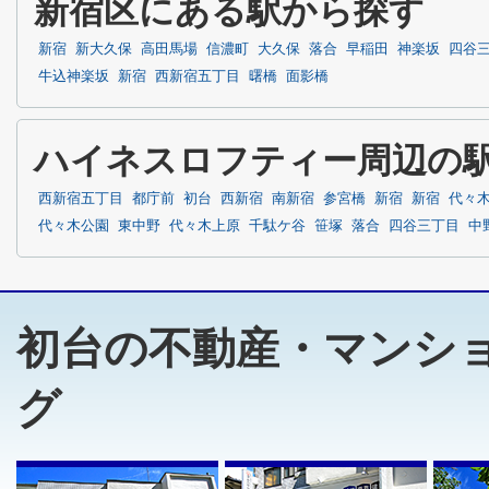
新宿区にある駅から探す
新宿
新大久保
高田馬場
信濃町
大久保
落合
早稲田
神楽坂
四谷
牛込神楽坂
新宿
西新宿五丁目
曙橋
面影橋
ハイネスロフティー周辺の
西新宿五丁目
都庁前
初台
西新宿
南新宿
参宮橋
新宿
新宿
代々
代々木公園
東中野
代々木上原
千駄ケ谷
笹塚
落合
四谷三丁目
中
初台の不動産・マンシ
グ