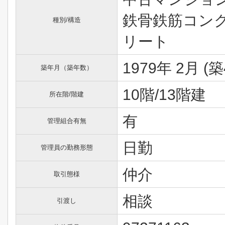
鉄骨鉄筋コン
種別/構造
リート
1979年 2月 (築
築年月（築年数）
10階/13階建
所在階/階建
有
管理組合有無
日勤
管理員の勤務形態
仲介
取引態様
相談
引渡し