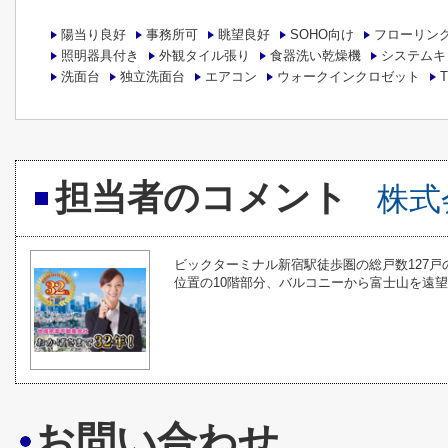
陽当り良好
事務所可
眺望良好
SOHO向け
フローリン
照明器具付き
外観タイル張り
食器洗い乾燥機
システムキ
洗面台
独立洗面台
エアコン
ウォークインクロゼット
担当者のコメント
株式
ビックターミナル新宿駅徒歩圏の総戸数127
位置の10階部分、バルコニーから富士山を遠
お問い合わせ